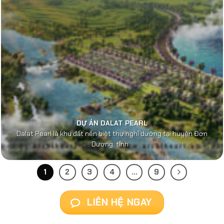
DỰ ÁN DALAT PEARL
Dalat Pearl là khu đất nền biệt thự nghỉ dưỡng tại huyện Đơn
Dương, tỉnh...
1
2
3
4
…
9
LIÊN HỆ NGAY