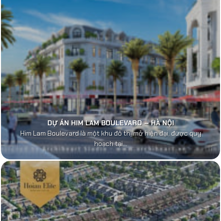
DỰ ÁN HIM LAM BOULEVARD – HÀ NỘI
Him Lam Boulevard là một khu đô thị mở hiện đại, được quy
hoạch tại...