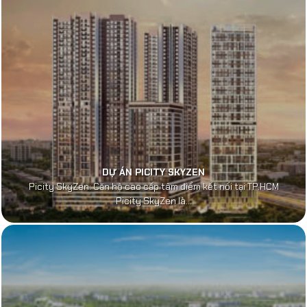
DỰ ÁN PICITY SKYZEN
Picity SkyZen: Căn hộ cao cấp tâm điểm kết nối tại TP.HCM
Picity SkyZen là...