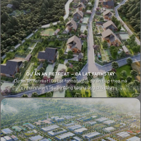
DỰ ÁN AN RETREAT – ĐÀ LẠT FARMSTAY
Dự án An Retreat (Đà Lạt farmstay) là dự án tiếp theo mà
Archiheart Studio đồng hành cùng chủ đầu...