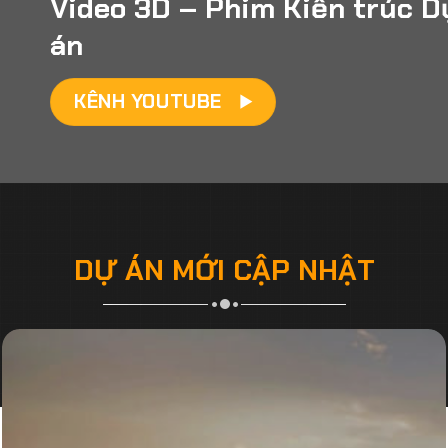
Video 3D – Phim Kiến trúc D
án
KÊNH YOUTUBE
DỰ ÁN MỚI CẬP NHẬT