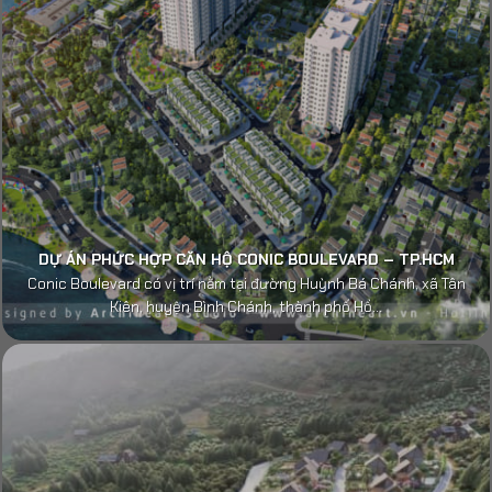
DỰ ÁN PHỨC HỢP CĂN HỘ CONIC BOULEVARD – TP.HCM
Conic Boulevard có vị trí nằm tại đường Huỳnh Bá Chánh, xã Tân
Kiên, huyện Bình Chánh, thành phố Hồ...