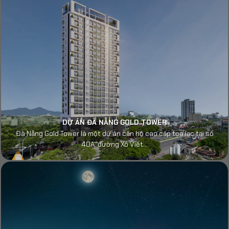
DỰ ÁN ĐÀ NẴNG GOLD TOWER
Đà Nẵng Gold Tower là một dự án căn hộ cao cấp tọa lạc tại số
40A, đường Xô Viết...