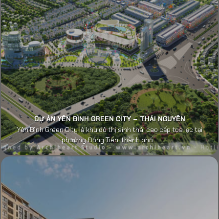
DỰ ÁN YÊN BÌNH GREEN CITY – THÁI NGUYÊN
Yên Bình Green City là khu đô thị sinh thái cao cấp tọa lạc tại
phường Đồng Tiến, thành phố...