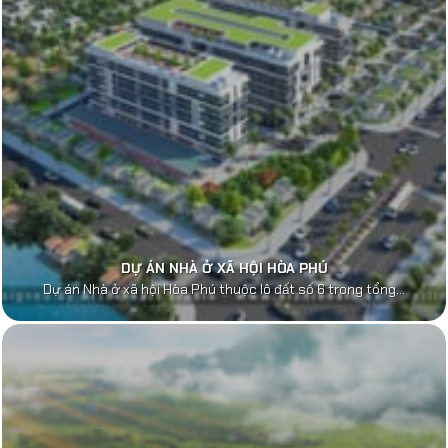
DỰ ÁN NHÀ Ở XÃ HỘI HÒA PHÚ
Dự án Nhà ở xã hội Hòa Phú thuộc lô đất số 6 trong tổng...