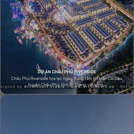
DỰ ÁN CHÂU PHÚ RIVERSIDE
Châu Phú Riverside tọa lạc ngay trung tâm thị trấn Cái Dầu,
huyện Châu Phú, tỉnh An Giang, với tổng...