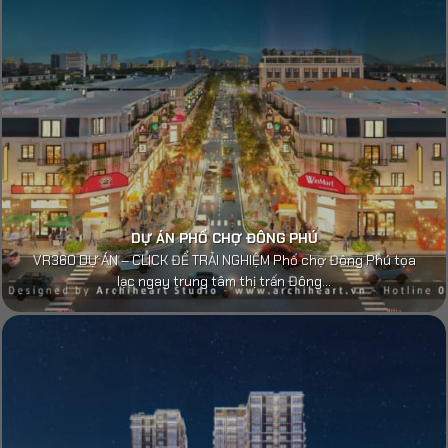
DỰ ÁN PHỐ CHỢ ĐÔNG PHÚ
VR360 DỰ ÁN – CLICK ĐỂ TRẢI NGHIỆM Phố chợ Đông Phú tọa
lạc ngay trung tâm thị trấn Đông...