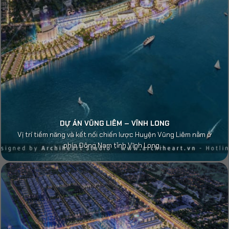
DỰ ÁN VŨNG LIÊM – VĨNH LONG
Vị trí tiềm năng và kết nối chiến lược Huyện Vũng Liêm nằm ở
phía Đông Nam tỉnh Vĩnh Long,...