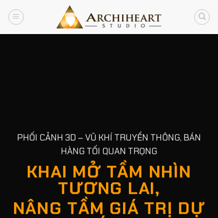
Chuyển
đến
nội
dung
PHỐI CẢNH 3D – VŨ KHÍ TRUYỀN THÔNG, BÁN
HÀNG TỐI QUAN TRỌNG
KHAI MỞ TẦM NHÌN
TƯƠNG LAI,
NÂNG TẦM GIÁ TRỊ DỰ