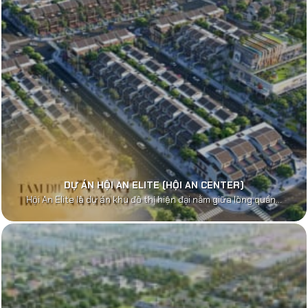
DỰ ÁN HỘI AN ELITE (HỘI AN CENTER)
Hội An Elite là dự án khu đô thị hiện đại nằm giữa lòng quần...