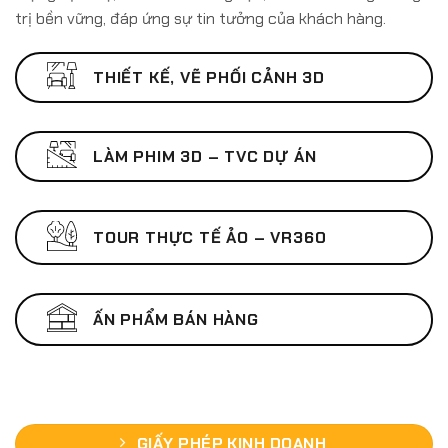
trị bền vững, đáp ứng sự tin tưởng của khách hàng.
THIẾT KẾ, VẼ PHỐI CẢNH 3D
LÀM PHIM 3D – TVC DỰ ÁN
TOUR THỰC TẾ ẢO – VR360
ẤN PHẨM BÁN HÀNG
GIẤY PHÉP KINH DOANH