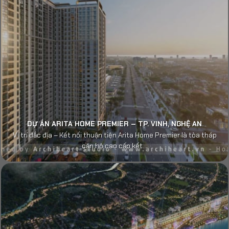
DỰ ÁN ARITA HOME PREMIER – TP. VINH, NGHỆ AN
Vị trí đắc địa – Kết nối thuận tiện Arita Home Premier là tòa tháp
căn hộ cao cấp kết...