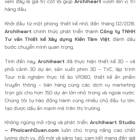
xem đây là giá trị cốt lõi giúp
Archiheart
vươn lên vị trí
hàng đầu.
Khởi đầu từ một phòng thiết kế nhỏ, đến tháng 02/2016,
Archiheart
chính thức phát triển thành
Công ty TNHH
Tư vấn Thiết kế Xây dựng Kiến Tâm Việt
, đánh dấu
bước chuyển mình quan trọng.
Tính đến nay,
Archiheart
đã thực hiện thiết kế 3D – vẽ
phối cảnh 3D dự án, sản xuất phim 3D – TVC, lập trình
Tour trải nghiệm thực tế ảo VR360, thiết kế ấn phẩm
truyền thông – bán hàng cùng các dịch vụ marketing
trọn gói cho hơn 150 dự án lớn nhỏ trong và ngoài nước.
Chúng tôi tự hào đồng hành cùng nhiều chủ đầu tư lớn,
tạo được dấu ấn mạnh mẽ trên thị trường.
Không ngừng mở rộng và phát triển,
Archiheart Studio
– PhoicanhDuan.com
luôn chú trọng nâng cao chất
lượng dịch vụ, đổi mới và sáng tạo, cam kết mang đến giá