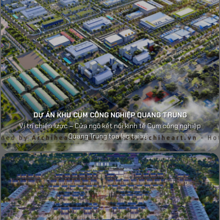
DỰ ÁN KHU CỤM CÔNG NGHIỆP QUANG TRUNG
Vị trí chiến lược – Cửa ngõ kết nối kinh tế Cụm công nghiệp
Quang Trung tọa lạc tại xã...