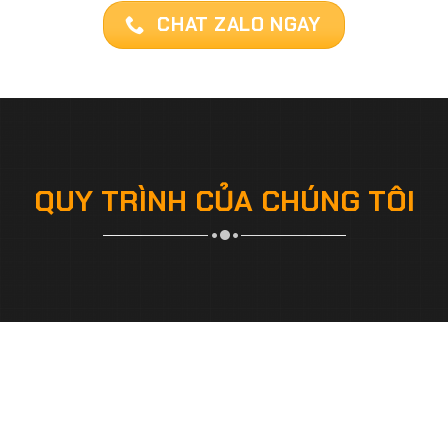
CHAT ZALO NGAY
QUY TRÌNH CỦA CHÚNG TÔI
Đưa ra minh họa trực
Tìm hiểu mong muốn của
quan
khách hàng