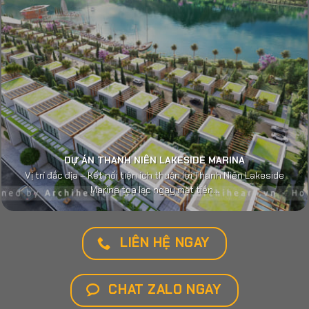
DỰ ÁN THANH NIÊN LAKESIDE MARINA
Vị trí đắc địa – Kết nối tiện ích thuận lợi Thanh Niên Lakeside
Marina tọa lạc ngay mặt tiền...
LIÊN HỆ NGAY
CHAT ZALO NGAY