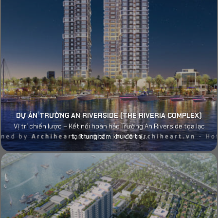
DỰ ÁN TRƯỜNG AN RIVERSIDE (THE RIVERIA COMPLEX)
Vị trí chiến lược – Kết nối hoàn hảo Trường An Riverside tọa lạc
tại trung tâm khu đô thị...