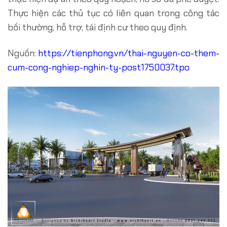
Thực hiện các thủ tục có liên quan trong công tác
bồi thường, hỗ trợ, tái định cư theo quy định.
Nguồn:
https://tienphong.vn/thai-nguyen-co-them-
cum-cong-nghiep-nghin-ty-post1750037.tpo