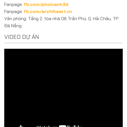
Fanpage:
fb.com/phoicanh3d
Fanpage:
fb.com/archiheart.vn
Văn phòng: Tầng 2, tòa nhà 06 Trần Phú, Q. Hải Châu, TP.
Đà Nẵng
VIDEO DỰ ÁN