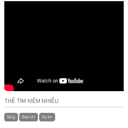
THẺ TÌM KIẾM NHIỀU
Blog
Báo chí
Dự án