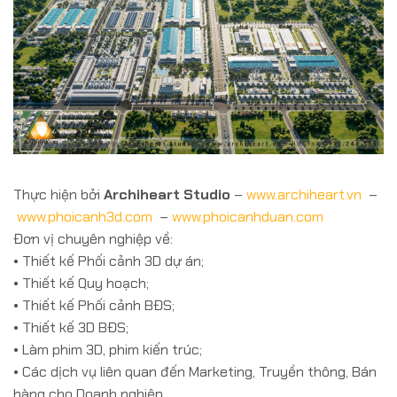
Thực hiện bởi
Archiheart Studio
–
www.archiheart.vn
–
www.phoicanh3d.com
–
www.phoicanhduan.com
Đơn vị chuyên nghiệp về:
• Thiết kế Phối cảnh 3D dự án;
• Thiết kế Quy hoạch;
• Thiết kế Phối cảnh BĐS;
• Thiết kế 3D BĐS;
• Làm phim 3D, phim kiến trúc;
• Các dịch vụ liên quan đến Marketing, Truyền thông, Bán
hàng cho Doanh nghiệp.