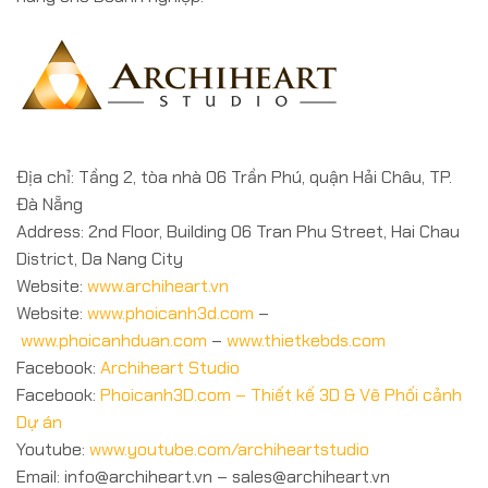
Địa chỉ: Tầng 2, tòa nhà 06 Trần Phú, quận Hải Châu, TP.
Đà Nẵng
Address: 2nd Floor, Building 06 Tran Phu Street, Hai Chau
District, Da Nang City
Website:
www.archiheart.vn
Website:
www.phoicanh3d.com
–
www.phoicanhduan.com
–
www.thietkebds.com
Facebook:
Archiheart Studio
Facebook:
Phoicanh3D.com – Thiết kế 3D & Vẽ Phối cảnh
Dự án
Youtube:
www.youtube.com/archiheartstudio
Email: info@archiheart.vn – sales@archiheart.vn