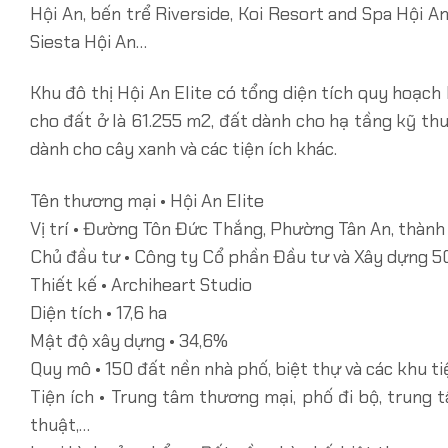
Hội An, bến trể Riverside, Koi Resort and Spa Hội An
Siesta Hội An…
Khu đô thị Hội An Elite có tổng diện tích quy hoạch
cho đất ở là 61.255 m2, đất dành cho hạ tầng kỹ thuậ
dành cho cây xanh và các tiện ích khác.
Tên thương mại • Hội An Elite
Vị trí • Đường Tôn Đức Thắng, Phường Tân An, thành
Chủ đầu tư • Công ty Cổ phần Đầu tư và Xây dựng 5
Thiết kế • Archiheart Studio
Diện tích • 17,6 ha
Mật độ xây dựng • 34,6%
Quy mô • 150 đất nền nhà phố, biệt thự và các khu tiệ
Tiện ích • Trung tâm thương mại, phố đi bộ, trung 
thuật,…