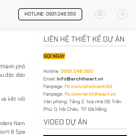
HOTLINE: 0931.246.555
LIÊN HỆ THIẾT KẾ DỰ ÁN
GỌI NGAY
a thành phố
Hotline:
0931.246.555
khu độc đáo
Email:
info@archiheart.vn
Fanpage:
fb.com/phoicanh3d
Fanpage:
fb.com/archiheart.vn
và kết nối
Văn phòng: Tầng 2, tòa nhà 06 Trần
Phú, Q. Hải Châu, TP. Đà Nẵng
VIDEO DỰ ÁN
onders Nam
sort & Spa