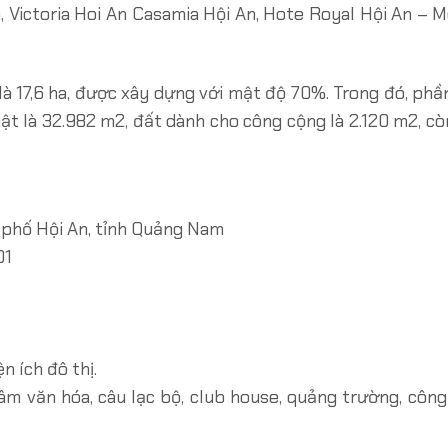
, Victoria Hoi An Casamia Hội An, Hote Royal Hội An – M
 là 17,6 ha, được xây dựng với mật độ 70%. Trong đó, ph
t là 32.982 m2, đất dành cho công cộng là 2.120 m2, còn
 phố Hội An, tỉnh Quảng Nam
01
n ích đô thị.
tâm văn hóa, câu lạc bộ, club house, quảng trường, công