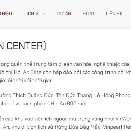
 THIỆU
DỊCH VỤ
DỰ ÁN
BLOG
LIÊN HỆ
AN CENTER)
a lòng quần thể trung tâm di sản văn hóa, nghệ thuật củ
 đô thị Hội An Elite còn hấp dẫn bởi các công trình nội 
ờ lỗi thời với thời gian.
đường Thích Quảng Đức, Tôn Đức Thắng, Lê Hồng Phong 
phố cổ và cách phố cổ Hội An 800 mét.
đến các khu vực tiện ích ngoại khu trong vùng như: VinW
i An, khu di tích lịch sử Rừng Dừa Bảy Mẫu, Vinpearl Re