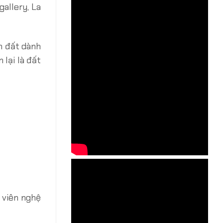
gallery, La
ần đất dành
 lại là đất
 viên nghệ