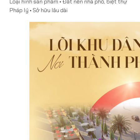
Loại hình sản phẩm • Đất nền nhà phố, biệt thự
Pháp lý • Sở hữu lâu dài