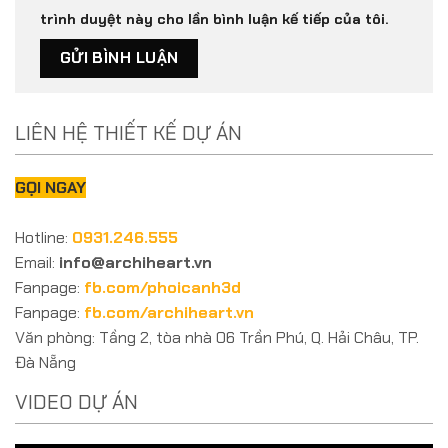
trình duyệt này cho lần bình luận kế tiếp của tôi.
LIÊN HỆ THIẾT KẾ DỰ ÁN
GỌI NGAY
Hotline:
0931.246.555
Email:
info@archiheart.vn
Fanpage:
fb.com/phoicanh3d
Fanpage:
fb.com/archiheart.vn
Văn phòng: Tầng 2, tòa nhà 06 Trần Phú, Q. Hải Châu, TP.
Đà Nẵng
VIDEO DỰ ÁN