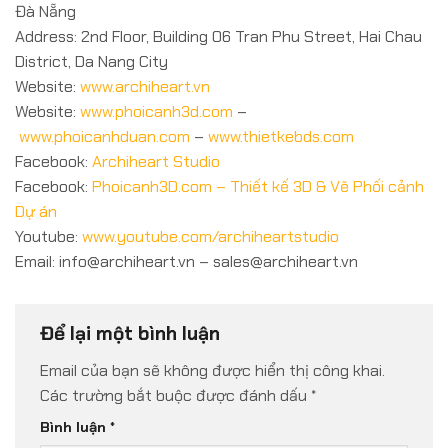
Đà Nẵng
Address: 2nd Floor, Building 06 Tran Phu Street, Hai Chau
District, Da Nang City
Website:
www.archiheart.vn
Website:
www.phoicanh3d.com
–
www.phoicanhduan.com
–
www.thietkebds.com
Facebook:
Archiheart Studio
Facebook:
Phoicanh3D.com – Thiết kế 3D & Vẽ Phối cảnh
Dự án
Youtube:
www.youtube.com/archiheartstudio
Email: info@archiheart.vn – sales@archiheart.vn
Để lại một bình luận
Email của bạn sẽ không được hiển thị công khai.
Các trường bắt buộc được đánh dấu
*
Bình luận
*