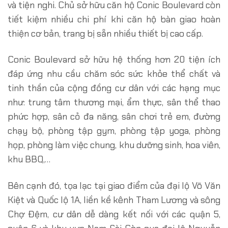
và tiện nghi. Chủ sở hữu căn hộ Conic Boulevard còn
tiết kiệm nhiều chi phí khi căn hộ bàn giao hoàn
thiện cơ bản, trang bị sẵn nhiều thiết bị cao cấp.
Conic Boulevard sở hữu hệ thống hơn 20 tiện ích
đáp ứng nhu cầu chăm sóc sức khỏe thể chất và
tinh thần của cộng đồng cư dân với các hạng mục
như: trung tâm thương mại, ẩm thực, sân thể thao
phức hợp, sân cỏ đa năng, sân chơi trẻ em, đường
chạy bộ, phòng tập gym, phòng tập yoga, phòng
họp, phòng làm việc chung, khu dưỡng sinh, hoa viên,
khu BBQ,…
Bên cạnh đó, tọa lạc tại giao điểm của đại lộ Võ Văn
Kiệt và Quốc lộ 1A, liền kề kênh Tham Lương và sông
Chợ Đệm, cư dân dễ dàng kết nối với các quận 5,