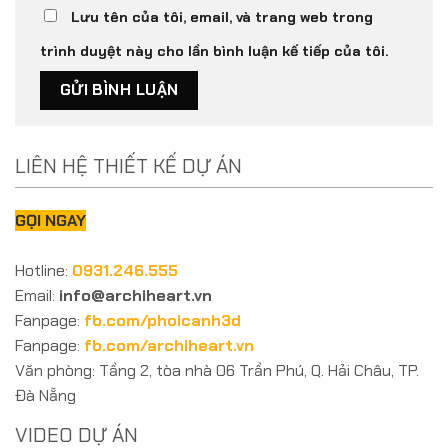
Lưu tên của tôi, email, và trang web trong
trình duyệt này cho lần bình luận kế tiếp của tôi.
LIÊN HỆ THIẾT KẾ DỰ ÁN
GỌI NGAY
Hotline:
0931.246.555
Email:
info@archiheart.vn
Fanpage:
fb.com/phoicanh3d
Fanpage:
fb.com/archiheart.vn
Văn phòng: Tầng 2, tòa nhà 06 Trần Phú, Q. Hải Châu, TP.
Đà Nẵng
VIDEO DỰ ÁN