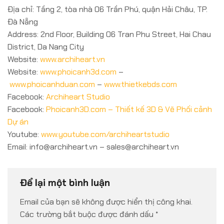
Địa chỉ: Tầng 2, tòa nhà 06 Trần Phú, quận Hải Châu, TP.
Đà Nẵng
Address: 2nd Floor, Building 06 Tran Phu Street, Hai Chau
District, Da Nang City
Website:
www.archiheart.vn
Website:
www.phoicanh3d.com
–
www.phoicanhduan.com
–
www.thietkebds.com
Facebook:
Archiheart Studio
Facebook:
Phoicanh3D.com – Thiết kế 3D & Vẽ Phối cảnh
Dự án
Youtube:
www.youtube.com/archiheartstudio
Email: info@archiheart.vn – sales@archiheart.vn
Để lại một bình luận
Email của bạn sẽ không được hiển thị công khai.
Các trường bắt buộc được đánh dấu
*