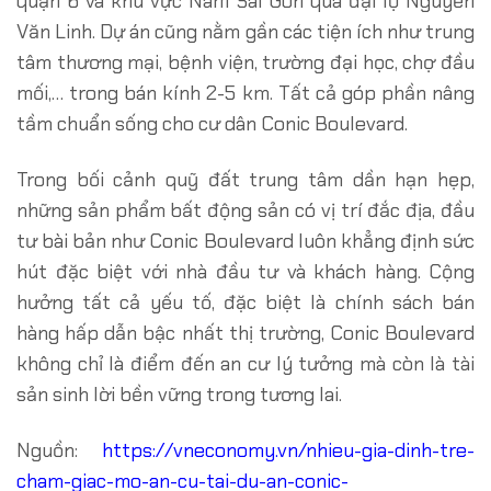
quận 6 và khu vực Nam Sài Gòn qua đại lộ Nguyễn
Văn Linh. Dự án cũng nằm gần các tiện ích như trung
tâm thương mại, bệnh viện, trường đại học, chợ đầu
mối,… trong bán kính 2-5 km. Tất cả góp phần nâng
tầm chuẩn sống cho cư dân Conic Boulevard.
Trong bối cảnh quỹ đất trung tâm dần hạn hẹp,
những sản phẩm bất động sản có vị trí đắc địa, đầu
tư bài bản như Conic Boulevard luôn khẳng định sức
hút đặc biệt với nhà đầu tư và khách hàng. Cộng
hưởng tất cả yếu tố, đặc biệt là chính sách bán
hàng hấp dẫn bậc nhất thị trường, Conic Boulevard
không chỉ là điểm đến an cư lý tưởng mà còn là tài
sản sinh lời bền vững trong tương lai.
Nguồn:
https://vneconomy.vn/nhieu-gia-dinh-tre-
cham-giac-mo-an-cu-tai-du-an-conic-