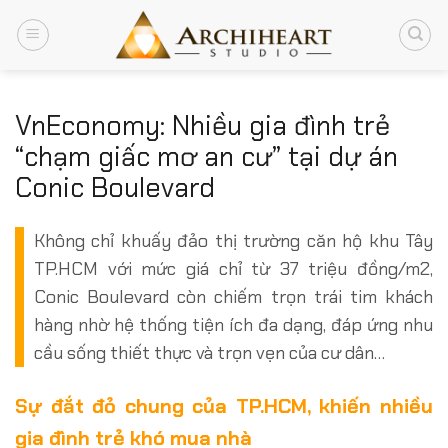
Chuyển
đến
nội
dung
VnEconomy: Nhiều gia đình trẻ
“chạm giấc mơ an cư” tại dự án
Conic Boulevard
Không chỉ khuấy đảo thị trường căn hộ khu Tây
TP.HCM với mức giá chỉ từ 37 triệu đồng/m2,
Conic Boulevard còn chiếm trọn trái tim khách
hàng nhờ hệ thống tiện ích đa dạng, đáp ứng nhu
cầu sống thiết thực và trọn vẹn của cư dân…
Sự đắt đỏ chung của TP.HCM, khiến nhiều
gia đình trẻ khó mua nhà