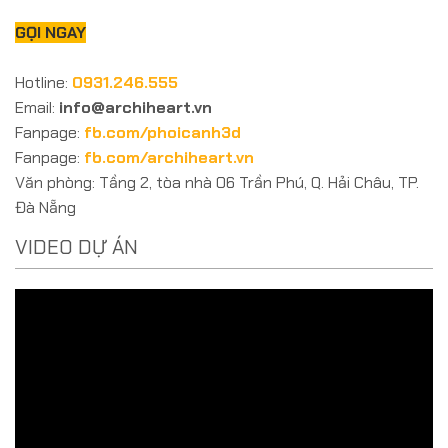
GỌI NGAY
Hotline:
0931.246.555
Email:
info@archiheart.vn
Fanpage:
fb.com/phoicanh3d
Fanpage:
fb.com/archiheart.vn
Văn phòng: Tầng 2, tòa nhà 06 Trần Phú, Q. Hải Châu, TP.
Đà Nẵng
VIDEO DỰ ÁN