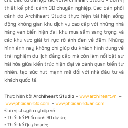
chủ đầu tư đã hợp tác với Archiheart Studio – đơn vị
thiết kế phối cảnh 3D chuyên nghiệp. Các bản phối
cảnh do Archiheart Studio thực hiện tái hiện sống
động không gian khu dịch vụ cao cấp với những nhà
hàng ven biển hiện đại, khu mua sắm sang trọng, và
các khu vực giải trí rực rỡ ánh đèn về đêm. Những
hình ảnh này không chỉ giúp du khách hình dung về
trải nghiệm du lịch đẳng cấp mà còn làm nổi bật sự
hài hòa giữa kiến trúc hiện đại và cảnh quan biển tự
nhiên, tạo sức hút mạnh mẽ đối với nhà đầu tư và
khách quốc tế.
Thực hiện bởi
Archiheart Studio
–
www.archiheart.vn
–
www.phoicanh3d.com
–
www.phoicanhduan.com
Đơn vị chuyên nghiệp về:
• Thiết kế Phối cảnh 3D dự án;
• Thiết kế Quy hoạch;