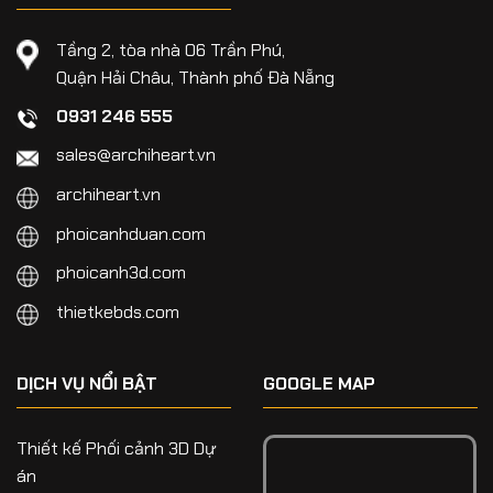
Tầng 2, tòa nhà 06 Trần Phú,
Quận Hải Châu, Thành phố Đà Nẵng
0931 246 555
sales@archiheart.vn
archiheart.vn
phoicanhduan.com
phoicanh3d.com
thietkebds.com
DỊCH VỤ NỔI BẬT
GOOGLE MAP
Thiết kế Phối cảnh 3D Dự
án