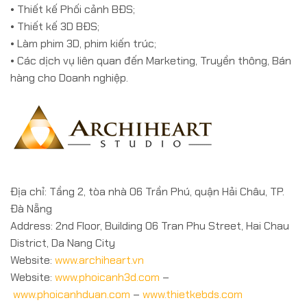
• Thiết kế Phối cảnh BĐS;
• Thiết kế 3D BĐS;
• Làm phim 3D, phim kiến trúc;
• Các dịch vụ liên quan đến Marketing, Truyền thông, Bán
hàng cho Doanh nghiệp.
Địa chỉ: Tầng 2, tòa nhà 06 Trần Phú, quận Hải Châu, TP.
Đà Nẵng
Address: 2nd Floor, Building 06 Tran Phu Street, Hai Chau
District, Da Nang City
Website:
www.archiheart.vn
Website:
www.phoicanh3d.com
–
www.phoicanhduan.com
–
www.thietkebds.com