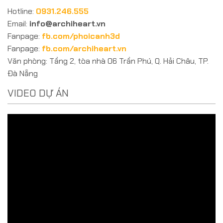
Hotline:
0931.246.555
Email:
info@archiheart.vn
Fanpage:
fb.com/phoicanh3d
Fanpage:
fb.com/archiheart.vn
Văn phòng: Tầng 2, tòa nhà 06 Trần Phú, Q. Hải Châu, TP.
Đà Nẵng
VIDEO DỰ ÁN