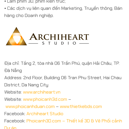
• Làm phim 3D, phim kiến trúc;
• Các dịch vụ liên quan đến Marketing, Truyền thông, Bán
hàng cho Doanh nghiệp.
Địa chỉ: Tầng 2, tòa nhà 06 Trần Phú, quận Hải Châu, TP.
Đà Nẵng
Address: 2nd Floor, Building 06 Tran Phu Street, Hai Chau
District, Da Nang City
Website:
www.archiheart.vn
Website:
www.phoicanh3d.com
–
www.phoicanhduan.com
–
www.thietkebds.com
Facebook:
Archiheart Studio
Facebook:
Phoicanh3D.com – Thiết kế 3D & Vẽ Phối cảnh
Dự án