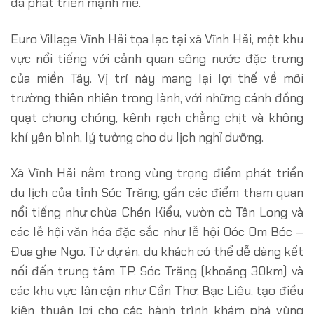
đà phát triển mạnh mẽ.
Euro Village Vĩnh Hải tọa lạc tại xã Vĩnh Hải, một khu
vực nổi tiếng với cảnh quan sông nước đặc trưng
của miền Tây. Vị trí này mang lại lợi thế về môi
trường thiên nhiên trong lành, với những cánh đồng
quạt chong chóng, kênh rạch chằng chịt và không
khí yên bình, lý tưởng cho du lịch nghỉ dưỡng.
Xã Vĩnh Hải nằm trong vùng trọng điểm phát triển
du lịch của tỉnh Sóc Trăng, gần các điểm tham quan
nổi tiếng như chùa Chén Kiểu, vườn cò Tân Long và
các lễ hội văn hóa đặc sắc như lễ hội Oóc Om Bóc –
Đua ghe Ngo. Từ dự án, du khách có thể dễ dàng kết
nối đến trung tâm TP. Sóc Trăng (khoảng 30km) và
các khu vực lân cận như Cần Thơ, Bạc Liêu, tạo điều
kiện thuận lợi cho các hành trình khám phá vùng