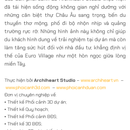
đã tái hiện sống động không gian nghỉ dưỡng với
những căn biệt thự Châu Âu sang trọng, bến du
thuyền thơ mộng, phố đi bộ nhộn nhịp và quảng
trường rực rỡ. Những hình ảnh này không chỉ giúp
du khách hình dung về trải nghiệm tại dự án mà còn
làm tăng sức hút đối với nhà đầu tư, khẳng định vị
thế của Euro Village như một hòn ngọc giữa lòng
miền Tây.
Thực hiện bởi
Archiheart Studio
–
www.archiheart.vn
–
www.phoicanh3d.com
–
www.phoicanhduan.com
Đơn vị chuyên nghiệp về:
• Thiết kế Phối cảnh 3D dự án;
• Thiết kế Quy hoạch;
• Thiết kế Phối cảnh BĐS;
• Thiết kế 3D BĐS;