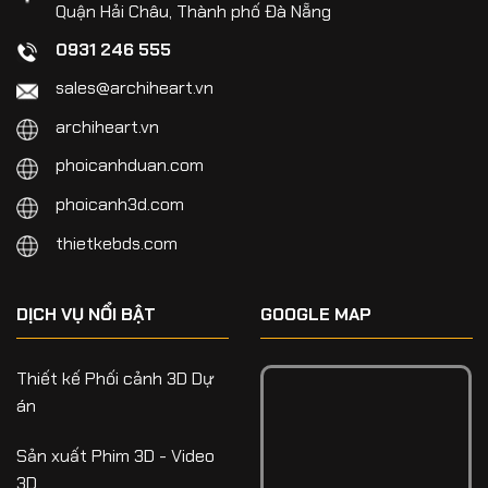
Quận Hải Châu, Thành phố Đà Nẵng
0931 246 555
sales@archiheart.vn
archiheart.vn
phoicanhduan.com
phoicanh3d.com
thietkebds.com
DỊCH VỤ NỔI BẬT
GOOGLE MAP
Thiết kế Phối cảnh 3D Dự
án
Sản xuất Phim 3D - Video
3D