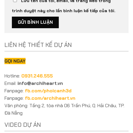
Lưu tên của tôi, email, và trang web trong
trình duyệt này cho lần bình luận kế tiếp của tôi.
LIÊN HỆ THIẾT KẾ DỰ ÁN
GỌI NGAY
Hotline:
0931.246.555
Email:
info@archiheart.vn
Fanpage:
fb.com/phoicanh3d
Fanpage:
fb.com/archiheart.vn
Văn phòng: Tầng 2, tòa nhà 06 Trần Phú, Q. Hải Châu, TP.
Đà Nẵng
VIDEO DỰ ÁN