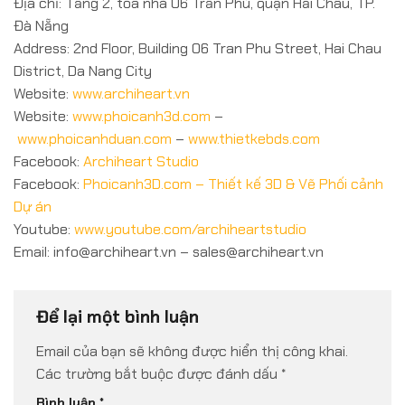
Địa chỉ: Tầng 2, tòa nhà 06 Trần Phú, quận Hải Châu, TP.
Đà Nẵng
Address: 2nd Floor, Building 06 Tran Phu Street, Hai Chau
District, Da Nang City
Website:
www.archiheart.vn
Website:
www.phoicanh3d.com
–
www.phoicanhduan.com
–
www.thietkebds.com
Facebook:
Archiheart Studio
Facebook:
Phoicanh3D.com – Thiết kế 3D & Vẽ Phối cảnh
Dự án
Youtube:
www.youtube.com/archiheartstudio
Email: info@archiheart.vn – sales@archiheart.vn
Để lại một bình luận
Email của bạn sẽ không được hiển thị công khai.
Các trường bắt buộc được đánh dấu
*
Bình luận
*